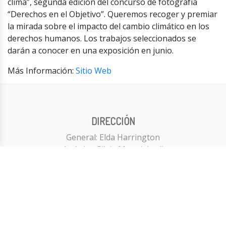
clima”, segunda edición del concurso de fotografía
“Derechos en el Objetivo”. Queremos recoger y premiar
la mirada sobre el impacto del cambio climático en los
derechos humanos. Los trabajos seleccionados se
darán a conocer en una exposición en junio.
Más Información:
Sitio Web
DIRECCIÓN
General: Elda Harrington
Artística: Silvia Mangialardi
CONTACTO
Email:
produccion@fundacionluzaustral.com.ar
Campos Salles 2155, C1429CFC, CABA, Argentina