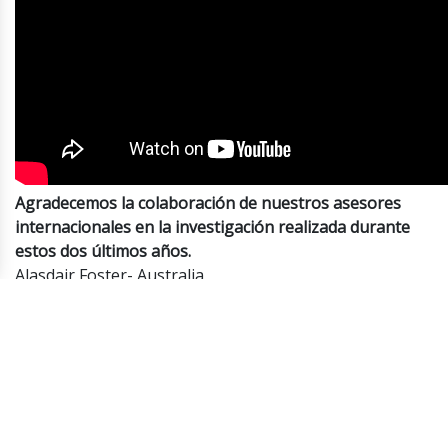
Agradecemos la colaboración de nuestros asesores
internacionales en la investigación realizada durante
estos dos últimos años.
Alasdair Foster- Australia
Angela Ferreira- Portugal- Brasil
Christopher Tannert- Alemania
Felipe Coddou-Chile
Frank Rodick- Canadá
Gisela Volá- Sub Cooperativa
Joaquim Paiva-Brasil
José Diniz- Brasil