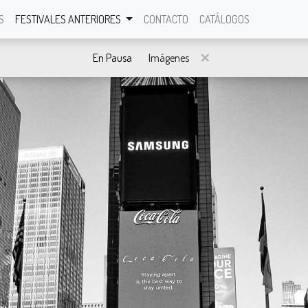
×
×
×
×
×
×
×
×
×
S
FESTIVALES ANTERIORES
CONTACTO
CATÁLOGOS
e
×
En Pausa
Imágenes