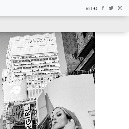
×
×
en
es